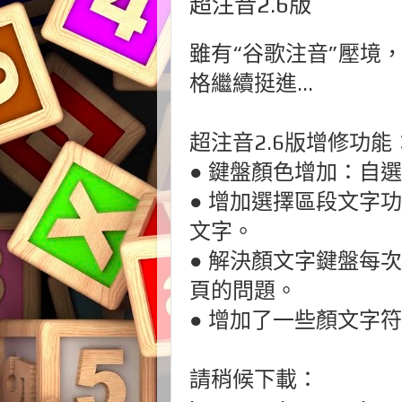
超注音2.6版
雖有“谷歌注音”壓境
格繼續挺進...
超注音2.6版增修功能
● 鍵盤顏色增加：自
● 增加選擇區段文字
文字。
● 解決顏文字鍵盤每
頁的問題。
● 增加了一些顏文字
請稍候下載：