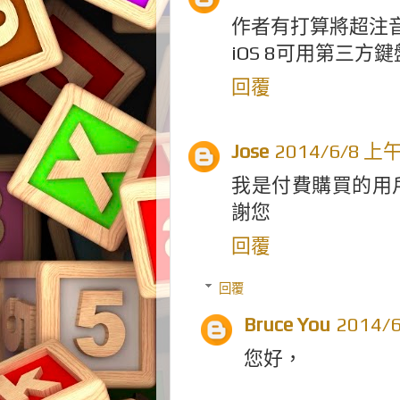
作者有打算將超注音移
iOS 8可用第三方
回覆
Jose
2014/6/8 上午
我是付費購買的用
謝您
回覆
回覆
Bruce You
2014/
您好，