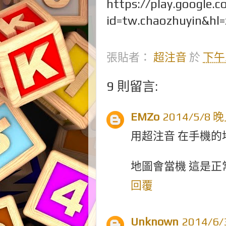
https://play.google.
id=tw.chaozhuyin&h
張貼者：
超注音
於
下午5
9 則留言:
EMZo
2014/5/8 
用超注音 在手機的
地圖會當機 這是正
回覆
Unknown
2014/6