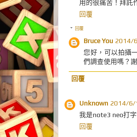
用的很痛苦！拜託
回覆
回覆
Bruce You
2014/
您好，可以拍攝一段影片
們調查使用嗎？
回覆
Unknown
2014/6
我是note3 ne
回覆