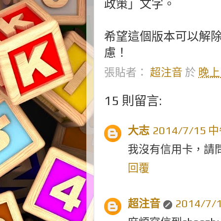
政策」文字。
希望這個版本可以解
慮！
張貼者：
超注音
於
晚上1
15 則留言:
大志
2014/7/15 
我沒有信用卡，請
回覆
超注音
2014/7/