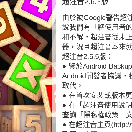
超注音2.6.5版
由於被Google警告
說我們有「將使用者
和不解，超注音從未
器，況且超注音本來
超注音2.6.5版：
● 鑒於Android Ba
Android開發者協
取代。
● 在首次安裝或版本
● 在「超注音使用說
查詢「隱私權政策」
● 在超注音主頁(http: