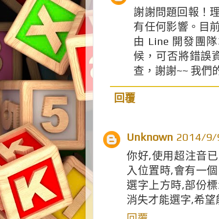
謝謝問題回報！理
有任何影響。目
由 Line 開發
候，可否將錯誤資
查，謝謝~~ 我們的 em
回覆
Unknown
2014/9
你好,使用超注音已
入位置時,會有一個
選字上方時,部份標
消失才能選字,希望
回覆