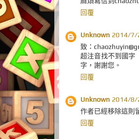
麻煩寫信到chaozhu
回覆
Unknown
2014/7
致：chaozhuyin@gm
超注音找不到國字 
字，謝謝您。
回覆
Unknown
2014/8
作者已經移除這則
回覆