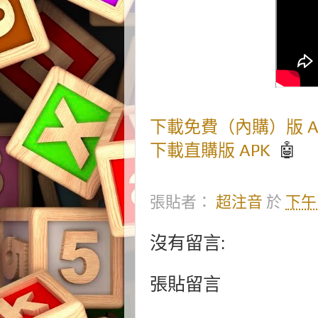
下載免費（內購）版 A
下載直購版 APK
🤖
張貼者：
超注音
於
下午1
沒有留言:
張貼留言