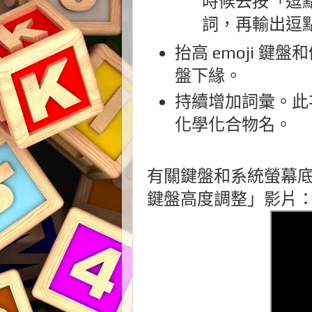
時候去按「逗
詞，再輸出逗
抬高 emoji 
盤下緣。
持續增加詞彙。此
化學化合物名。
有關鍵盤和系統螢幕
鍵盤高度調整」影片