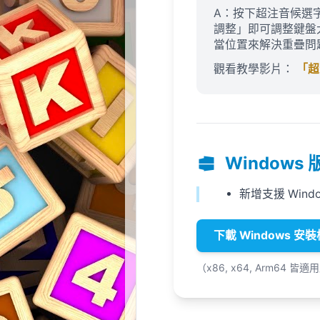
A：按下超注音候選
調整」即可調整鍵盤
當位置來解決重疊問
觀看教學影片：
「超
Windows 版
新增支援 Windo
下載 Windows 安裝
（x86, x64, Arm64 