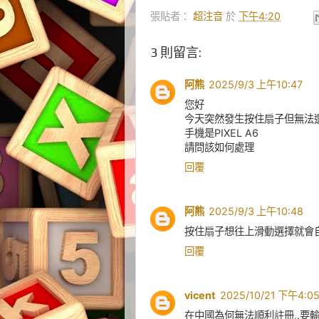
張貼者：
超注音
於
下午4:20
3 則留言:
阿熊
2025/9/3 上午10:47
您好
今天突然發生按住扇子但無法選
手機是PIXEL A6
請問該如何處理
回覆
阿熊
2025/9/3 上午10:48
按住扇子想往上滑動選擇就會
回覆
vicent
2025/10/21 下午4:0
在中國為何無法順利註冊,.要輸入